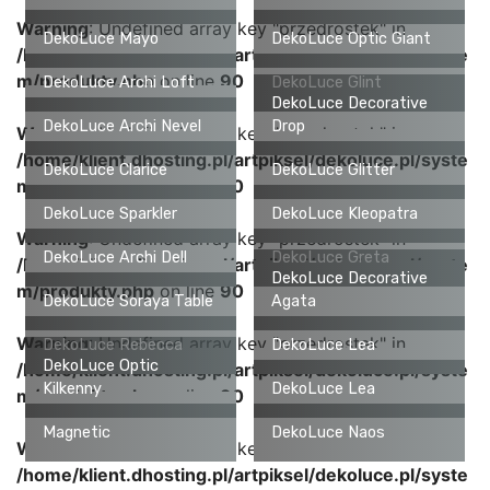
Warning
: Undefined array key "przedrostek" in
DekoLuce Mayo
DekoLuce Optic Giant
/home/klient.dhosting.pl/artpiksel/dekoluce.pl/syste
m/produkty.php
on line
90
DekoLuce Archi Loft
DekoLuce Glint
DekoLuce Decorative
DekoLuce Archi Nevel
Drop
Warning
: Undefined array key "przedrostek" in
/home/klient.dhosting.pl/artpiksel/dekoluce.pl/syste
DekoLuce Clarice
DekoLuce Glitter
m/produkty.php
on line
90
DekoLuce Sparkler
DekoLuce Kleopatra
Warning
: Undefined array key "przedrostek" in
DekoLuce Archi Dell
DekoLuce Greta
/home/klient.dhosting.pl/artpiksel/dekoluce.pl/syste
DekoLuce Decorative
m/produkty.php
on line
90
DekoLuce Soraya Table
Agata
Warning
: Undefined array key "przedrostek" in
DekoLuce Rebecca
DekoLuce Lea
DekoLuce Optic
/home/klient.dhosting.pl/artpiksel/dekoluce.pl/syste
Kilkenny
DekoLuce Lea
m/produkty.php
on line
90
Magnetic
DekoLuce Naos
Warning
: Undefined array key "przedrostek" in
/home/klient.dhosting.pl/artpiksel/dekoluce.pl/syste