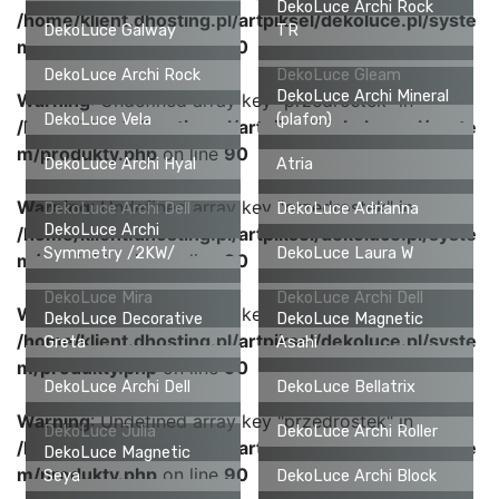
DekoLuce Archi Rock
/home/klient.dhosting.pl/artpiksel/dekoluce.pl/syste
DekoLuce Galway
TR
m/produkty.php
on line
90
DekoLuce Archi Rock
DekoLuce Gleam
DekoLuce Archi Mineral
Warning
: Undefined array key "przedrostek" in
DekoLuce Vela
(plafon)
/home/klient.dhosting.pl/artpiksel/dekoluce.pl/syste
m/produkty.php
on line
90
DekoLuce Archi Hyal
Atria
Warning
: Undefined array key "przedrostek" in
DekoLuce Archi Dell
DekoLuce Adrianna
DekoLuce Archi
/home/klient.dhosting.pl/artpiksel/dekoluce.pl/syste
Symmetry /2KW/
DekoLuce Laura W
m/produkty.php
on line
90
DekoLuce Mira
DekoLuce Archi Dell
Warning
: Undefined array key "przedrostek" in
DekoLuce Decorative
DekoLuce Magnetic
/home/klient.dhosting.pl/artpiksel/dekoluce.pl/syste
Greta
Asahi
m/produkty.php
on line
90
DekoLuce Archi Dell
DekoLuce Bellatrix
Warning
: Undefined array key "przedrostek" in
DekoLuce Julia
DekoLuce Archi Roller
/home/klient.dhosting.pl/artpiksel/dekoluce.pl/syste
DekoLuce Magnetic
m/produkty.php
on line
90
Seya
DekoLuce Archi Block