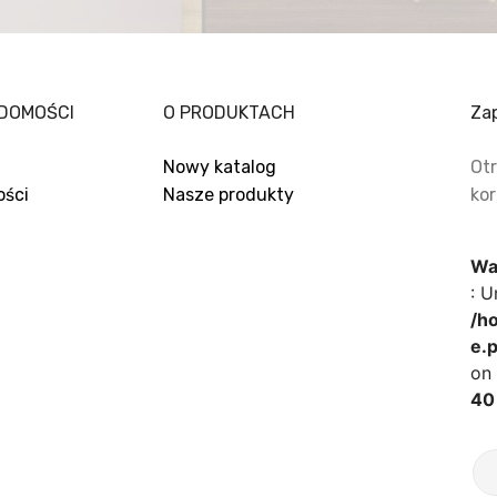
DOMOŚCI
O PRODUKTACH
Zap
Nowy katalog
Otr
ości
Nasze produkty
kor
Wa
: U
/ho
e.
on 
40