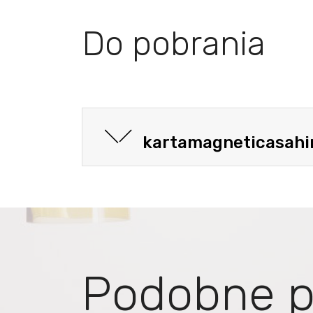
Do pobrania
kartamagneticasahi
Podobne p