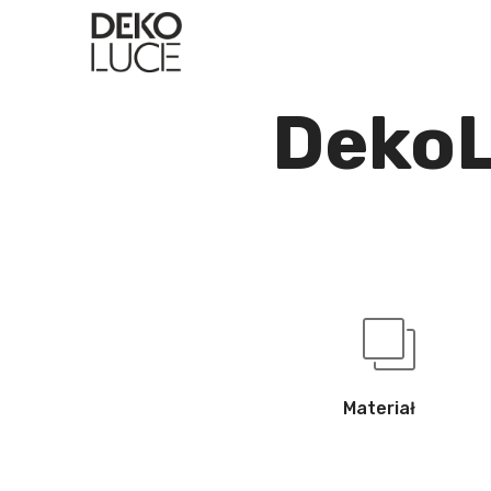
DekoL
Materiał