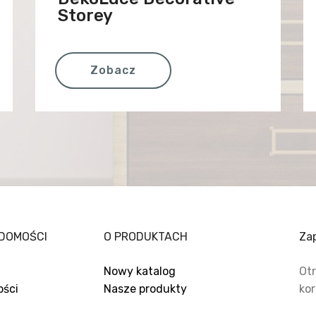
Storey
Zobacz
DOMOŚCI
O PRODUKTACH
Zap
Nowy katalog
Otr
ości
Nasze produkty
kor