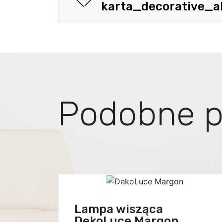
karta_decorative_al
Podobne p
Lampa wisząca
DekoLuce Margon