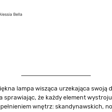
piękna lampa wisząca urzekająca swoją d
a sprawiając, że każdy element wystroj
upełnieniem wnętrz: skandynawskich, n